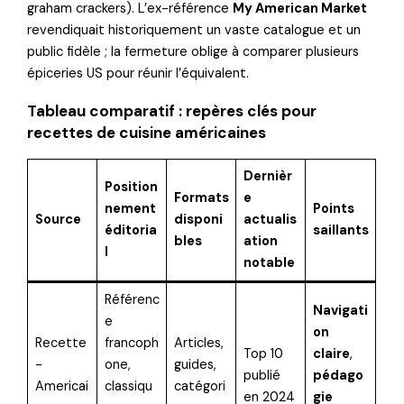
graham crackers). L’ex-référence
My American Market
revendiquait historiquement un vaste catalogue et un
public fidèle ; la fermeture oblige à comparer plusieurs
épiceries US pour réunir l’équivalent.
Tableau comparatif : repères clés pour
recettes de cuisine américaines
Dernièr
Position
Formats
e
nement
Points
Source
disponi
actualis
éditoria
saillants
bles
ation
l
notable
Référenc
Navigati
e
on
Recette
francoph
Articles,
Top 10
claire
,
-
one,
guides,
publié
pédago
Americai
classiqu
catégori
en 2024
gie