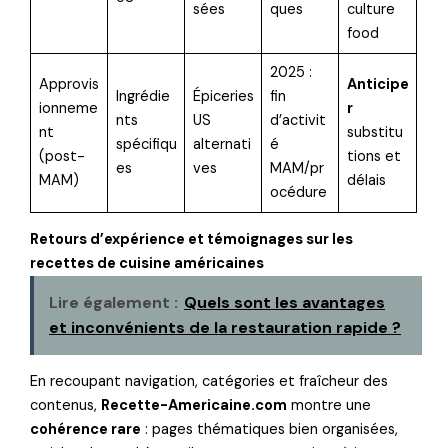
sées
ques
culture
food
2025 :
Approvis
Anticipe
Ingrédie
Épiceries
fin
ionneme
r
nts
US
d’activit
nt
substitu
spécifiqu
alternati
é
(post-
tions et
es
ves
MAM/pr
MAM)
délais
océdure
Retours d’expérience et témoignages sur les
recettes de cuisine américaines
Lire également :
Quels sont les avantages
et inconvénients de la restauration rapide ?
En recoupant navigation, catégories et fraîcheur des
contenus,
Recette-Americaine.com
montre une
cohérence rare
: pages thématiques bien organisées,