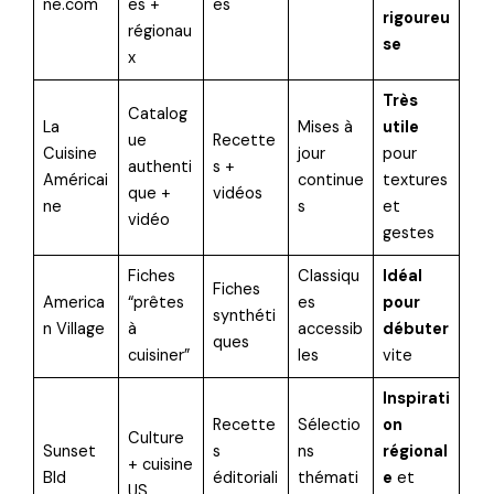
ne.com
es +
es
rigoureu
régionau
se
x
Très
Catalog
La
Mises à
utile
ue
Recette
Cuisine
jour
pour
authenti
s +
Américai
continue
textures
que +
vidéos
ne
s
et
vidéo
gestes
Fiches
Classiqu
Idéal
Fiches
America
“prêtes
es
pour
synthéti
n Village
à
accessib
débuter
ques
cuisiner”
les
vite
Inspirati
Recette
Sélectio
on
Culture
Sunset
s
ns
régional
+ cuisine
Bld
éditoriali
thémati
e
et
US