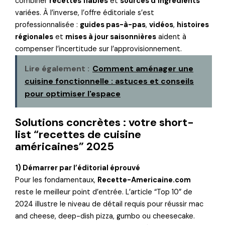
combiner
recettes fiables
et
sources d’ingrédients
variées. À l’inverse, l’offre éditoriale s’est
professionnalisée :
guides pas-à-pas
,
vidéos
,
histoires
régionales
et
mises à jour saisonnières
aident à
compenser l’incertitude sur l’approvisionnement.
Lire également :
Comment aménager une
cuisine fonctionnelle : astuces et conseils
pour optimiser l'espace
Solutions concrètes : votre short-
list “recettes de cuisine
américaines” 2025
1) Démarrer par l’éditorial éprouvé
Pour les fondamentaux,
Recette-Americaine.com
reste le meilleur point d’entrée. L’article “Top 10” de
2024 illustre le niveau de détail requis pour réussir mac
and cheese, deep-dish pizza, gumbo ou cheesecake.